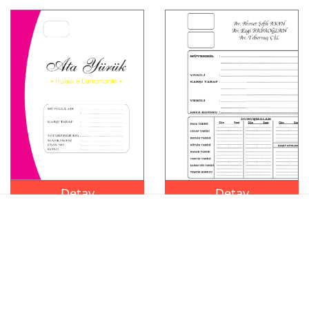
Detay
Detay
Avukat Büro Dosyası Şablon
Avukat Büro Dosyası Şablon
7
8