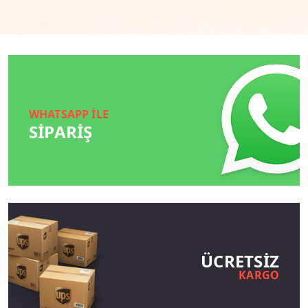
WHATSAPP İLE
SİPARİŞ
ÜCRETSIZ
KARGO